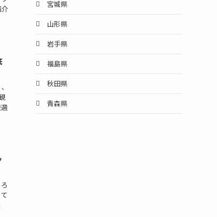
宮城県
紹介
山形県
岩手県
底
福島県
秋田県
」、
観
青森県
厳選
ッ
ころ
とて
是