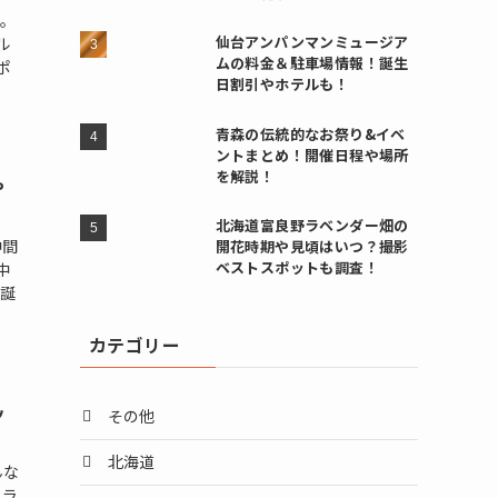
街。
仙台アンパンマンミュージア
ル
ムの料金＆駐車場情報！誕生
ポ
日割引やホテルも！
青森の伝統的なお祭り&イベ
ントまとめ！開催日程や場所
を解説！
や
北海道富良野ラベンダー畑の
仲間
開花時期や見頃はいつ？撮影
ベストスポットも調査！
中
る誕
カテゴリー
ッ
その他
北海道
んな
･ラ