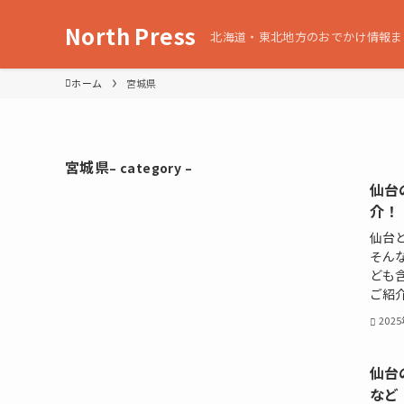
North Press
北海道・東北地方のおでかけ情報ま
ホーム
宮城県
宮城県
– category –
仙台
介！
仙台
そん
ども
ご紹介
202
仙台
など