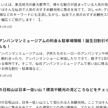
といえば、東北地方の最大都市で、様々な魅力が詰まっている人気の
ではそんな仙台で人気のおすすめ観光地に焦点を当てて、おしゃれ･グ
穴場などのキーワードにも注目しながら、仙台で人気のおすすめ観光ス
幅広くご紹介します！ 【...
5年1月10日
アンパンマンミュージアムの料金＆駐車場情報！誕生日割引
ルも！
アンパンマンミュージアムは、子供たちのヒーローのアンパンマンや
と触れ合ったり、アンパンマンショーに参加したりできて、親子で1日
める場所です。そこで、仙台アンパンマンミュージアムで思い出に残
お得な割引・駐車場など...
5年1月10日
の日和山は日本一低い山？標高や観光の見どころなどをチェ
市の日和山は、日本一低い山として知られる人気観光地。ここではそ
日和山に焦点を当てて、その標高などの登山情報や、アクセス･駐車場