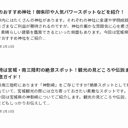
のおすすめ神社！御朱印や人気パワースポットなどを紹介！
市内にはたくさんの神社があります。それぞれの神社に金運や学問成
まざまなご利益が期待されるのですが、神社の厳かな雰囲気に心を癒
、素晴らしい建築を鑑賞できるといった側面もあります。今回は宮城
おすすめ神社をご紹介...
5年1月10日
崎は宮城・南三陸町の絶景スポット！観光の見どころや伝説
底ガイド！
県南三陸町にあります「神割崎」をご存じですか?絶景スポットとして
れていて、宮城観光の際には立ち寄っておきたい素敵なスポットです
今回は宮城県の神割崎についてご紹介します。観光の見どころや伝説
どもしっかりお伝えして...
5年1月10日