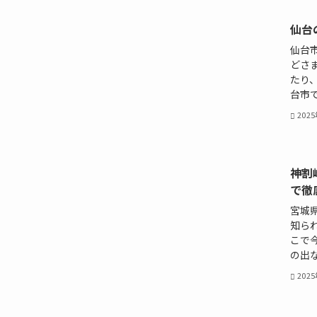
仙台
仙台
どさ
たり
台市で
202
神割
で徹
宮城
知ら
こで
の出な
202