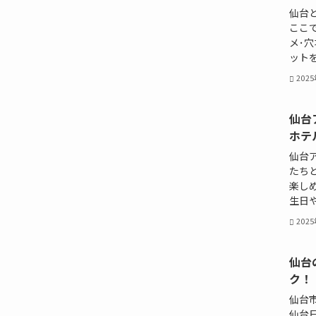
仙台
ここ
メ･
ットを
202
仙台
ホテ
仙台
たち
楽し
生日や
202
仙台
ク！
仙台
仙台