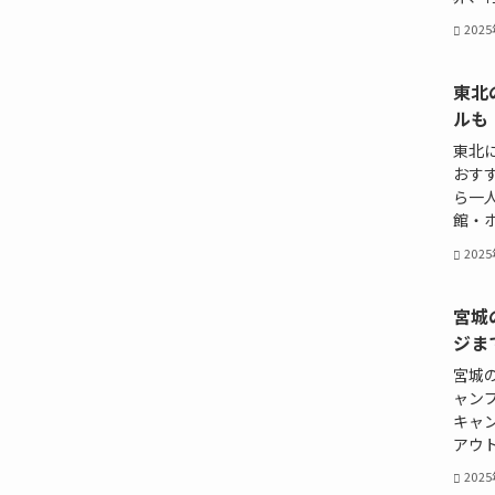
202
東北
ルも
東北
おす
ら一
館・ホ
202
宮城
ジま
宮城
ャン
キャ
アウト
202