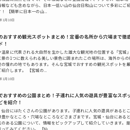
情報なども含めながら、日本一低い山の仙台日和山について多彩にご
！ 【簡単に日本一の山...
5年1月10日
のおすすめ観光スポットまとめ！定番の名所から穴場まで徹
ド！
や温泉に代表される大自然を生かした雄大な観光地の位置する「宮城
三景の1つに数えられる美しい景色に囲まれたこの場所は、海外からの
達の憧れの地でもあります。そんな宮城でおすすめの観光スポットを
紹介します。 【宮城の...
5年1月10日
でおすすめの公園まとめ！子連れに人気の遊具が豊富なスポ
どを紹介！
・仙台にはたくさんの公園があります。子連れに人気の遊具があると
緑豊かなところ・穴場なところなどさまざまです。宮城・仙台にある
気のある公園について、情報をピックアップして紹介していきます。
ってみてください。 【仙...