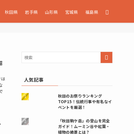
秋田県
岩手県
山形県
宮城県
福島県
紹
では
人気記事
な
で
秋田のお祭りランキング
TOP15！伝統行事や有名なイ
ベントを厳選！
「秋田駒ケ岳」の登山を完全
ト
ガイド！ムーミン谷や紅葉・
植物の絶景とは？