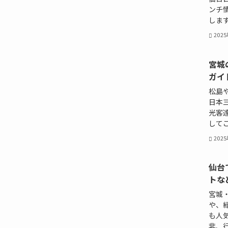
ンチ
します
202
宮城
ガイ
松島
日本
光客
してご
202
仙台
トな
宮城
や、
も人
非、行