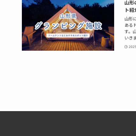
山形
ト紹
山形
ある
す。
いきま
202