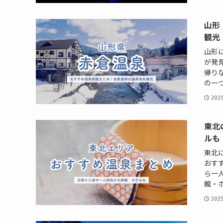
山形
観光
山形
が発
帰り
の一つ
202
東北
ルも
東北
おす
ら一
館・ホ
202