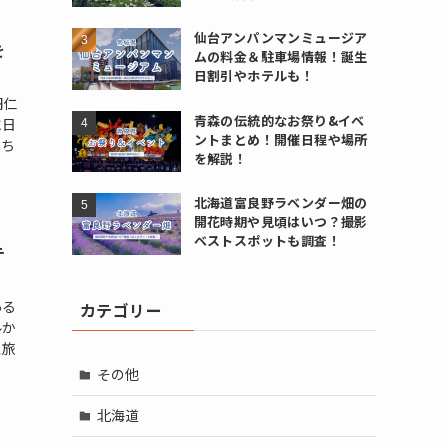
仙台アンパンマンミュージア
を
ムの料金＆駐車場情報！誕生
日割引やホテルも！
円仁
青森の伝統的なお祭り&イベ
に日
ントまとめ！開催日程や場所
うち
を解説！
北海道富良野ラベンダー畑の
開花時期や見頃はいつ？撮影
ベストスポットも調査！
テ
ある
カテゴリー
ルか
泉旅
その他
北海道