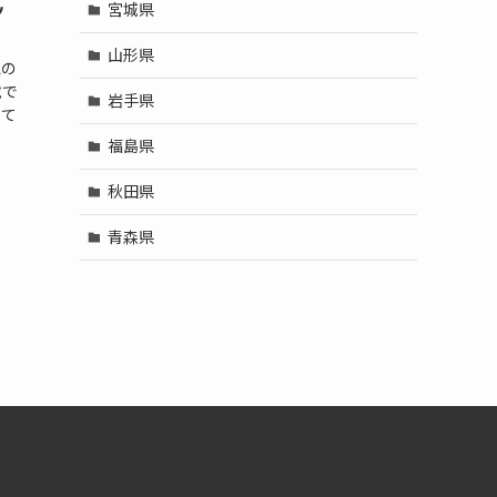
ッ
宮城県
山形県
気の
載で
岩手県
して
福島県
秋田県
青森県