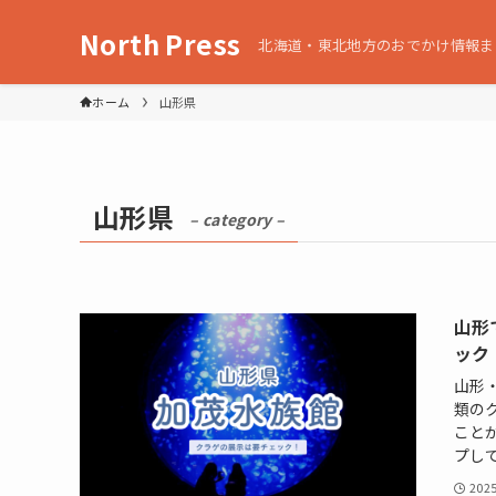
North Press
北海道・東北地方のおでかけ情報ま
ホーム
山形県
山形県
– category –
山形
ック
山形
類の
こと
プして
202