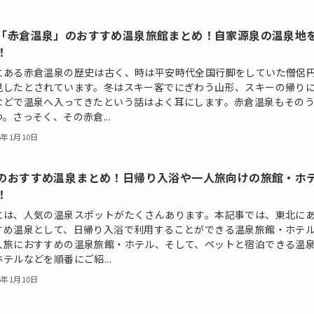
「赤倉温泉」のおすすめ温泉旅館まとめ！自家源泉の温泉地
！
にある赤倉温泉の歴史は古く、時は平安時代全国行脚をしていた僧侶
見したとされています。冬はスキー客でにぎわう山形、スキーの帰り
などで温泉へ入ってきたという話はよく耳にします。赤倉温泉もその
。さっそく、その赤倉...
5年1月10日
のおすすめ温泉まとめ！日帰り入浴や一人旅向けの旅館・ホ
！
には、人気の温泉スポットがたくさんあります。本記事では、東北に
すめ温泉として、日帰り入浴で利用することができる温泉旅館・ホテ
人旅におすすめの温泉旅館・ホテル、そして、ペットと宿泊できる温
テルなどを順番にご紹...
5年1月10日