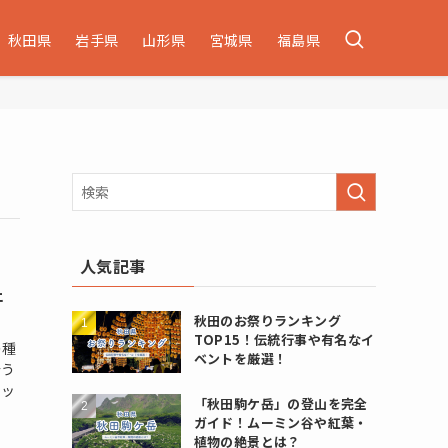
秋田県
岩手県
山形県
宮城県
福島県
人気記事
ェ
秋田のお祭りランキング
TOP15！伝統行事や有名なイ
の種
ベントを厳選！
会う
アッ
「秋田駒ケ岳」の登山を完全
ガイド！ムーミン谷や紅葉・
植物の絶景とは？