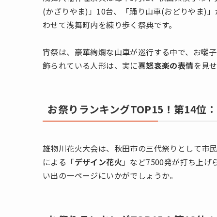
(かざりやま)」10台、「踊り山車(おどりやま
わせて浅舞町内を練り歩く祭典です。
宵祭は、豪華絢爛な山車が巡行する中で、お囃子と
飾られている人形は、実に
喜怒哀楽の表情
を見
お祭りランキングTOP15！第14
雄物川花火大会は、秋田市の三代祭りとして市民
による「
デザイン花火
」など7500発が打ち上
い出の一ページにいかがでしょうか。