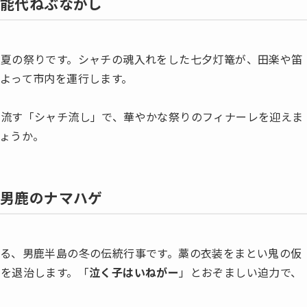
：能代ねぶながし
る夏の祭りです。シャチの魂入れをした七夕灯篭が、田楽や笛
よって市内を運行します。
き流す「シャチ流し」で、華やかな祭りのフィナーレを迎えま
ょうか。
：男鹿のナマハゲ
る、男鹿半島の冬の伝統行事です。藁の衣装をまとい鬼の仮
を退治します。「
泣く子はいねがー
」とおぞましい迫力で、