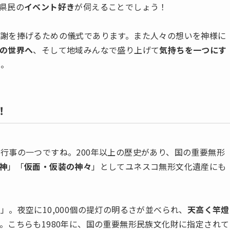
県民の
イベント好き
が伺えることでしょう！
謝を捧げるための儀式であります。また人々の想いを神様に
の世界へ
、そして地域みんなで盛り上げて
気持ちを一つにす
か。
！
行事の一つですね。200年以上の歴史があり、国の重要無形
神
」「
仮面・仮装の神々
」としてユネスコ無形文化遺産にも
。夜空に10,000個の提灯の明るさが並べられ、
天高く竿燈
。こちらも1980年に、国の重要無形民族文化財に指定されて