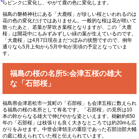
らピンクに変化し、やがて鹿の色に変化します。
福島の磐椅神社にある「大鹿桜」が珍しい桜といわれるのは
花の色の変化だけではありません。一般的な桜は花が咲いて
散ったあと、若葉が芽吹き葉桜となりますが、この「大鹿
桜」は開花中にもみずみずしい緑の葉が生えているのです。
「大鹿桜」は4月7日現在まだつぼみの状態ですので、例年
通りなら5月上旬から5月中旬が見頃の予定となっていま
す。
福島の桜の名所5:会津五桜の雄大
な「石部桜」
福島県会津若松市一箕町の「石部桜」も会津五桜に数えられ
る福島の桜の名所として有名です。「石部桜」の見所は10
本の幹からなる雄大で伸びやかな姿といえます。樹齢約650
年の「石部桜」は枝張りも良く大きなところでは約20mも広
がりをみせます。中世会津領主の重臣であった石部治部大輔
の庭に植えられていた桜と伝えられています。