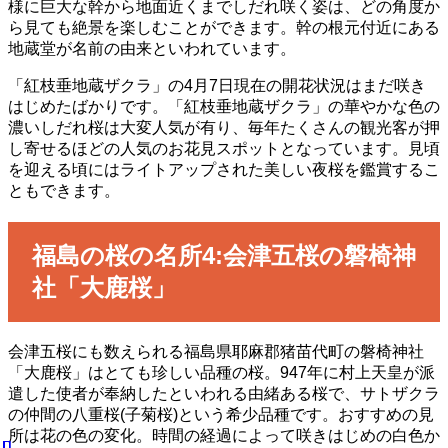
様に巨大な幹から地面近くまでしだれ咲く姿は、どの角度か
ら見ても絶景を楽しむことができます。幹の根元付近にある
地蔵堂が名前の由来といわれています。
「紅枝垂地蔵ザクラ」の4月7日現在の開花状況はまだ咲き
はじめたばかりです。「紅枝垂地蔵ザクラ」の華やかな色の
濃いしだれ桜は大変人気が有り、毎年たくさんの観光客が押
し寄せるほどの人気のお花見スポットとなっています。見頃
を迎える頃にはライトアップされた美しい夜桜を鑑賞するこ
ともできます。
福島の桜の名所4:会津五桜の磐椅神
社「大鹿桜」
会津五桜にも数えられる福島県耶麻郡猪苗代町の磐椅神社
「大鹿桜」はとても珍しい品種の桜。947年に村上天皇が派
遣した使者が奉納したといわれる由緒ある桜で、サトザクラ
の仲間の八重桜(子菊桜)という希少品種です。おすすめの見
所は花の色の変化。時間の経過によって咲きはじめの白色か