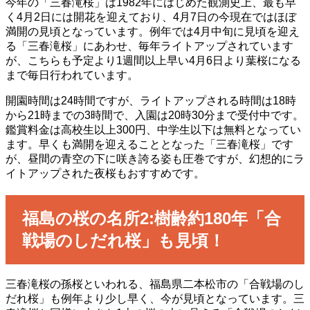
今年の「三春滝桜」は1982年にはじめた観測史上、最も早
く4月2日には開花を迎えており、4月7日の今現在ではほぼ
満開の見頃となっています。例年では4月中旬に見頃を迎え
る「三春滝桜」にあわせ、毎年ライトアップされています
が、こちらも予定より1週間以上早い4月6日より葉桜になる
まで毎日行われています。
開園時間は24時間ですが、ライトアップされる時間は18時
から21時までの3時間で、入園は20時30分まで受付中です。
鑑賞料金は高校生以上300円、中学生以下は無料となってい
ます。早くも満開を迎えることとなった「三春滝桜」です
が、昼間の青空の下に咲き誇る姿も圧巻ですが、幻想的にラ
イトアップされた夜桜もおすすめです。
福島の桜の名所2:樹齢約180年「合
戦場のしだれ桜」も見頃！
三春滝桜の孫桜といわれる、福島県二本松市の「合戦場のし
だれ桜」も例年より少し早く、今が見頃となっています。三