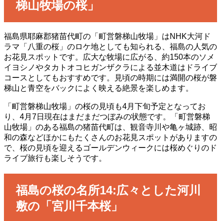
梯山牧場の桜」
福島県耶麻郡猪苗代町の「町営磐梯山牧場」はNHK大河ド
ラマ「八重の桜」のロケ地としても知られる、福島の人気の
お花見スポットです。広大な牧場に広がる、約150本のソメ
イヨシノやタカトオコヒガンザクラによる並木道はドライブ
コースとしてもおすすめです。見頃の時期には満開の桜が磐
梯山と青空をバックによく映える絶景を楽しめます。
「町営磐梯山牧場」の桜の見頃も4月下旬予定となってお
り、4月7日現在はまだまだつぼみの状態です。「町営磐梯
山牧場」のある福島の猪苗代町は、観音寺川や亀ヶ城跡、昭
和の森などほかにもたくさんのお花見スポットがありますの
で、桜の見頃を迎えるゴールデンウィークには桜めぐりのド
ライブ旅行も楽しそうです。
福島の桜の名所14:広々とした河川
敷の「宮川千本桜」