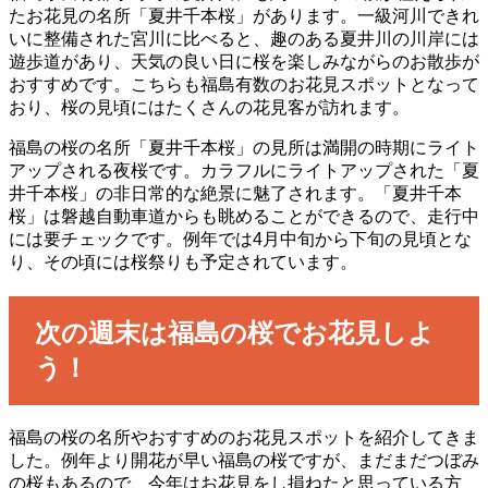
たお花見の名所「夏井千本桜」があります。一級河川できれ
いに整備された宮川に比べると、趣のある夏井川の川岸には
遊歩道があり、天気の良い日に桜を楽しみながらのお散歩が
おすすめです。こちらも福島有数のお花見スポットとなって
おり、桜の見頃にはたくさんの花見客が訪れます。
福島の桜の名所「夏井千本桜」の見所は満開の時期にライト
アップされる夜桜です。カラフルにライトアップされた「夏
井千本桜」の非日常的な絶景に魅了されます。「夏井千本
桜」は磐越自動車道からも眺めることができるので、走行中
には要チェックです。例年では4月中旬から下旬の見頃とな
り、その頃には桜祭りも予定されています。
次の週末は福島の桜でお花見しよ
う！
福島の桜の名所やおすすめのお花見スポットを紹介してきま
した。例年より開花が早い福島の桜ですが、まだまだつぼみ
の桜もあるので、今年はお花見をし損ねたと思っている方