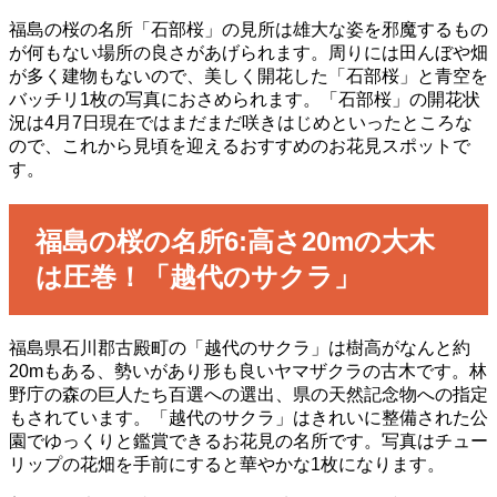
福島の桜の名所「石部桜」の見所は雄大な姿を邪魔するもの
が何もない場所の良さがあげられます。周りには田んぼや畑
が多く建物もないので、美しく開花した「石部桜」と青空を
バッチリ1枚の写真におさめられます。「石部桜」の開花状
況は4月7日現在ではまだまだ咲きはじめといったところな
ので、これから見頃を迎えるおすすめのお花見スポットで
す。
福島の桜の名所6:高さ20mの大木
は圧巻！「越代のサクラ」
福島県石川郡古殿町の「越代のサクラ」は樹高がなんと約
20mもある、勢いがあり形も良いヤマザクラの古木です。林
野庁の森の巨人たち百選への選出、県の天然記念物への指定
もされています。「越代のサクラ」はきれいに整備された公
園でゆっくりと鑑賞できるお花見の名所です。写真はチュー
リップの花畑を手前にすると華やかな1枚になります。