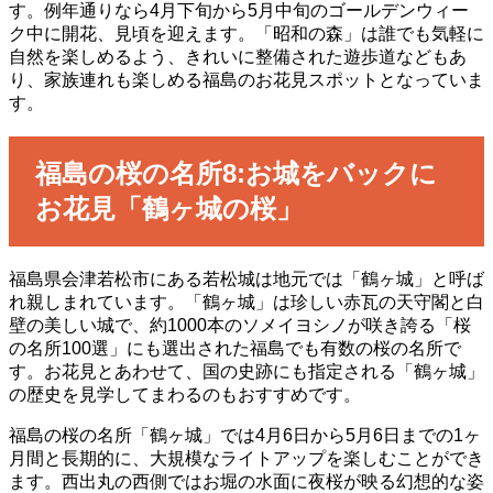
す。例年通りなら4月下旬から5月中旬のゴールデンウィー
ク中に開花、見頃を迎えます。「昭和の森」は誰でも気軽に
自然を楽しめるよう、きれいに整備された遊歩道などもあ
り、家族連れも楽しめる福島のお花見スポットとなっていま
す。
福島の桜の名所8:お城をバックに
お花見「鶴ヶ城の桜」
福島県会津若松市にある若松城は地元では「鶴ヶ城」と呼ば
れ親しまれています。「鶴ヶ城」は珍しい赤瓦の天守閣と白
壁の美しい城で、約1000本のソメイヨシノが咲き誇る「桜
の名所100選」にも選出された福島でも有数の桜の名所で
す。お花見とあわせて、国の史跡にも指定される「鶴ヶ城」
の歴史を見学してまわるのもおすすめです。
福島の桜の名所「鶴ヶ城」では4月6日から5月6日までの1ヶ
月間と長期的に、大規模なライトアップを楽しむことができ
ます。西出丸の西側ではお堀の水面に夜桜が映る幻想的な姿