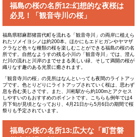
福島の桜の名所12:幻想的な夜桜は
必見！「観音寺川の桜」
福島県耶麻郡猪苗代町を流れる「観音寺川」の両岸に植えら
れたソメイヨシノは約200本。ほかにもエドヒガンやヤマザ
クラなど色々な種類の桜を楽しむことができる福島の桜の名
所です。自然なようすの残る小川の「観音寺川」では、澄ん
だ川の流れと川岸のまでせまる美しい緑、そして満開の桜が
織りなす趣のある光景に癒されます。
「観音寺川の桜」の見所はなんといっても夜間のライトアッ
プです。色とりどりにライトアップされていく桜は、思わず
息を呑む美しさです。また、川桁駅から約100mとアクセス
しやすいのもおすすめのポイントです。こちらも例年では4
月下旬が見頃となっており、4月21日から5月6日の期間で桜
祭りも予定されています。
福島の桜の名所13:広大な「町営磐