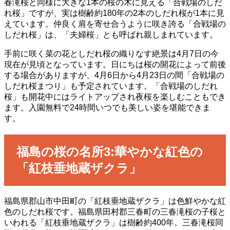
春滝桜と同様に大きな1本の桜の木に見える「合戦場のしだ
れ桜」ですが、実は樹齢約180年の2本のしだれ桜が1本に見
えています。仲良く肩を寄せ合うように咲き誇る「合戦場の
しだれ桜」は、「夫婦桜」とも呼ばれ親しまれています。
手前に咲く菜の花としだれ桜の織りなす絶景は4月7日の今
現在が見頃となっています。日にちは桜の開花によって前後
する場合がありますが、4月6日から4月23日の間「合戦場の
しだれ桜まつり」も予定されています。「合戦場のしだれ
桜」も開花中にはライトアップされ夜桜を楽しむこともでき
ます。入園無料で24時間いつでも美しい姿を堪能できま
す。
福島の桜の名所3:華やかな紅色の
「紅枝垂地蔵ザクラ」
福島県郡山市中田町の「紅枝垂地蔵ザクラ」は色鮮やかな紅
色のしだれ桜です。福島県田村郡三春町の三春滝桜の子桜と
いわれる「紅枝垂地蔵ザクラ」は樹齢約400年。三春滝桜同