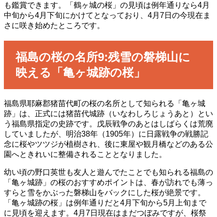
も鑑賞できます。「鶴ヶ城の桜」の見頃は例年通りなら4月
中旬から4月下旬にかけてとなっており、4月7日の今現在ま
さに咲き始めたところです。
福島の桜の名所9:残雪の磐梯山に
映える「亀ヶ城跡の桜」
福島県耶麻郡猪苗代町の桜の名所として知られる「亀ヶ城
跡」は、正式には猪苗代城跡（いなわしろじょうあと）とい
う福島県指定の史跡です。戊辰戦争のあとはしばらくは荒廃
していましたが、明治38年（1905年）に日露戦争の戦勝記
念に桜やツツジが植樹され、後に東屋や観月橋などのある公
園へときれいに整備されることとなりました。
幼い頃の野口英世も友人と遊んでたことでも知られる福島の
「亀ヶ城跡」の桜のおすすめポイントは、春が訪れでも薄っ
すらと雪をかぶった磐梯山をバックにした桜が絶景です。
「亀ヶ城跡の桜」は例年通りだと4月下旬から5月上旬まで
に見頃を迎えます。4月7日現在はまだつぼみですが、桜祭