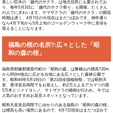
美しい巨木の「越代のサクラ」は地元住民にも愛されてお
り、毎年5月3日に「越代のサクラ祭り」も開催。たくさん
の人でにぎわいます。ヤマザクラの「越代のサクラ」の開花
時期は遅く、4月7日の今現在はまだつぼみです。例年通り
なら4月下旬から5月上旬のゴールデンウィーク中に見頃を
迎えることになります。
福島の桜の名所7:広々とした「昭
和の森の桜」
福島県耶麻郡猪苗代町の「昭和の森」は磐梯山の標高720m
から850m地点に広がる台地にある広々とした森林公園で
す。昭和45年5月19日の「第21回全国植樹祭」では昭和天
皇、香淳皇后両陛下をお迎えし、約2万人よるアカマツの苗
5万本とソメイヨシノ、サトザクラの植樹が行われ、今では
人気のおすすめお花見スポットとなっています。
昭和天皇皇后両陛下にゆかりのある福島の「昭和の森の桜」
は標高も高い場所にあるので、4月7日現在はまだつぼみで