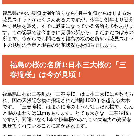
福島県の桜の見頃は例年通りなら4月中旬頃からはじまるお
花見スポットがたくさんあるのですが、今年は例年より随分
早く見頃を迎え、すでに満開になっている名所も多数ありま
す。この記事では今まさに見頃の所から、まだまだつぼみの
所まで、今からでも間に合う福島の桜の名所やお花見スポッ
トの見頃の予定と現在の開花状況をお知らせします。
福島の桜の名所1:日本三大桜の「三
春滝桜」は今が見頃！
福島県田村郡三春町の「三春滝桜」は日本三大桜にも数えら
れ、国の天然記念物に指定された樹齢1000年を超える大木
です。「三春滝桜」はまさに滝のような紅しだれ桜で、なん
と根のまわりは11mもあります。とても大きな「三春滝桜」
ですが、間違いなく1本の枝垂桜のみでこの大迫力の光景を
見せてくれていることに驚かされます。