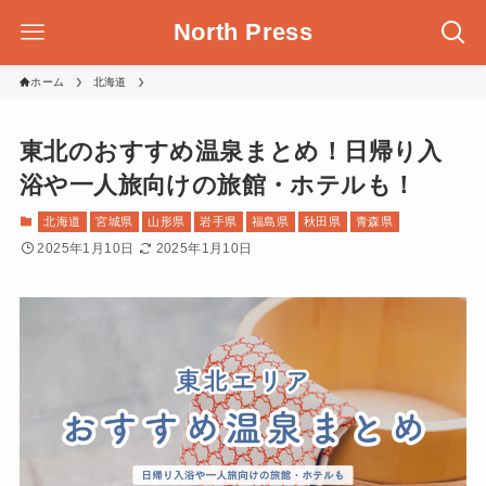
North Press
ホーム
北海道
東北のおすすめ温泉まとめ！日帰り入
浴や一人旅向けの旅館・ホテルも！
北海道
宮城県
山形県
岩手県
福島県
秋田県
青森県
2025年1月10日
2025年1月10日