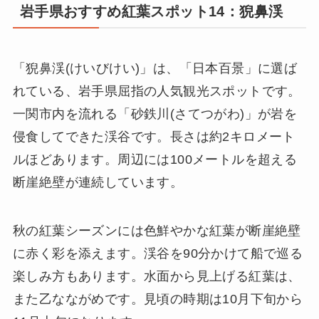
岩手県おすすめ紅葉スポット14：猊鼻渓
「猊鼻渓(けいびけい)」は、「日本百景」に選ば
れている、岩手県屈指の人気観光スポットです。
一関市内を流れる「砂鉄川(さてつがわ)」が岩を
侵食してできた渓谷です。長さは約2キロメート
ルほどあります。周辺には100メートルを超える
断崖絶壁が連続しています。
秋の紅葉シーズンには色鮮やかな紅葉が断崖絶壁
に赤く彩を添えます。渓谷を90分かけて船で巡る
楽しみ方もあります。水面から見上げる紅葉は、
また乙なながめです。見頃の時期は10月下旬から